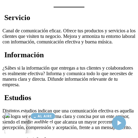
AL AIRE
Cargando...
Conectando...