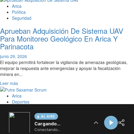
AL AIRE
Cargando...
Conectando...