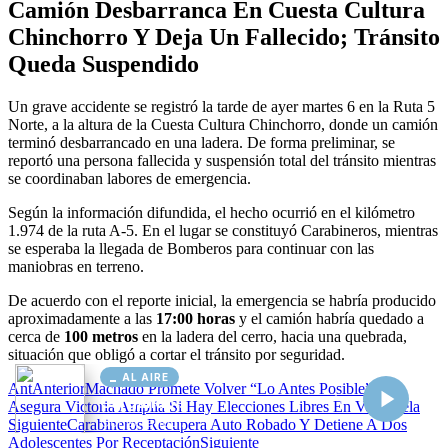
AL AIRE
Cargando...
Conectando...