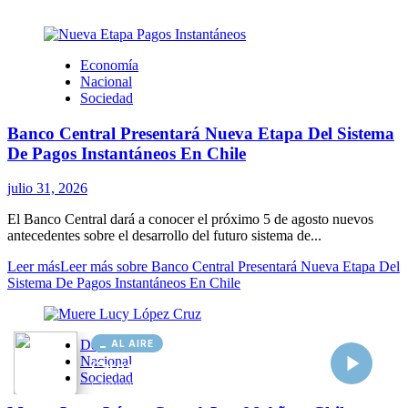
AL AIRE
Cargando...
Conectando...