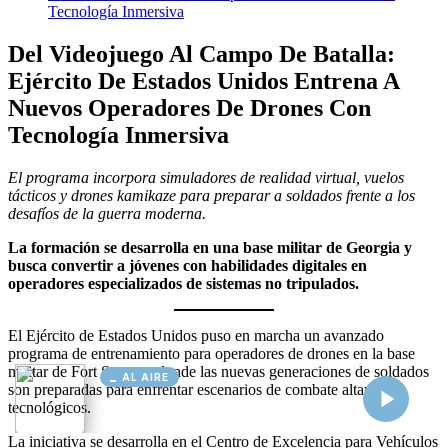
AL AIRE
Cargando...
Conectando...