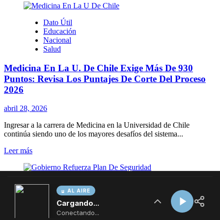
AL AIRE
Cargando...
Conectando...