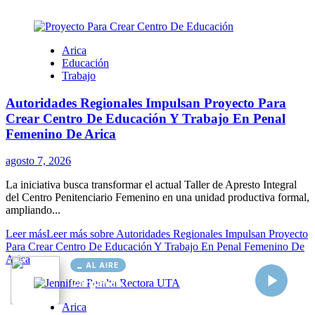
AL AIRE
Cargando...
Conectando...