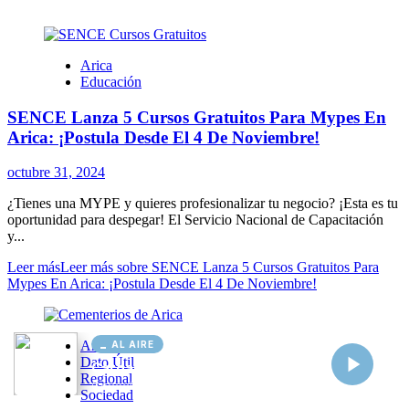
AL AIRE
Cargando...
Conectando...