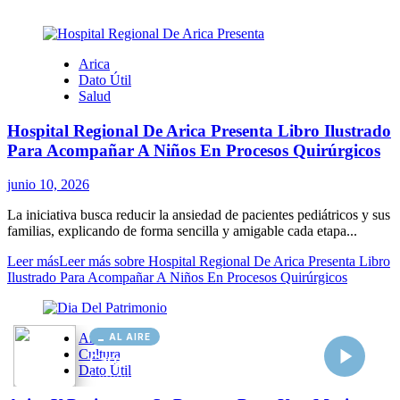
AL AIRE
Cargando...
Conectando...