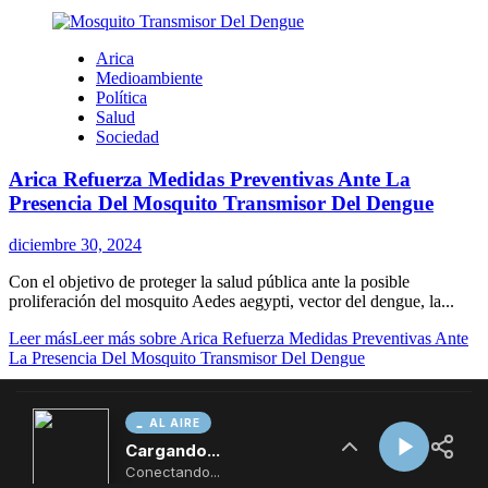
AL AIRE
Cargando...
Conectando...