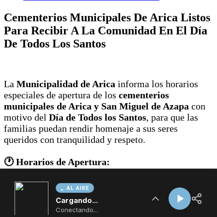
AL AIRE
Cargando...
Conectando...