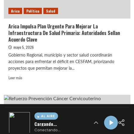
AL AIRE
Cargando...
Conectando...