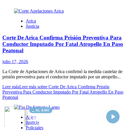
AL AIRE
Cargando...
Conectando...