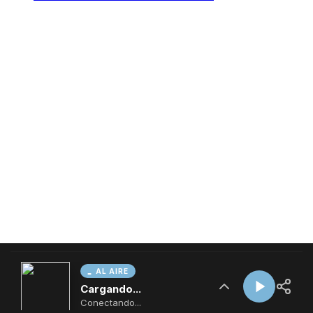
AL AIRE
Cargando...
Conectando...