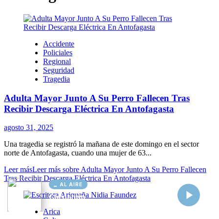
AL AIRE
Cargando...
Conectando...