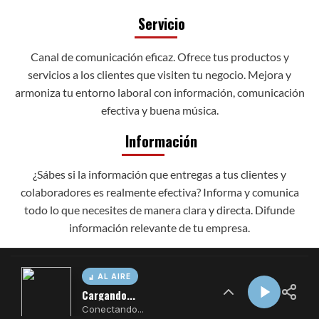
AL AIRE
Cargando...
Conectando...