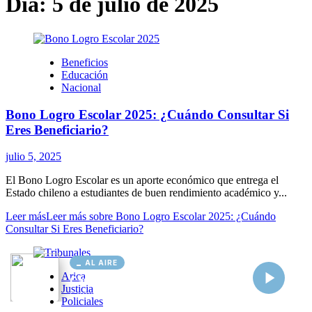
AL AIRE
Cargando...
Conectando...