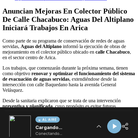
AL AIRE
Cargando...
Conectando...