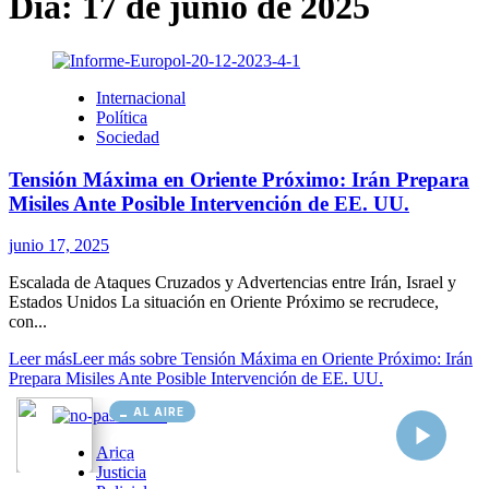
AL AIRE
Cargando...
Conectando...