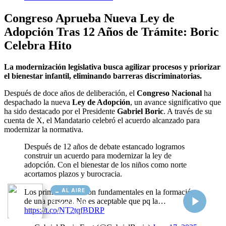
AL AIRE
Cargando...
Conectando...