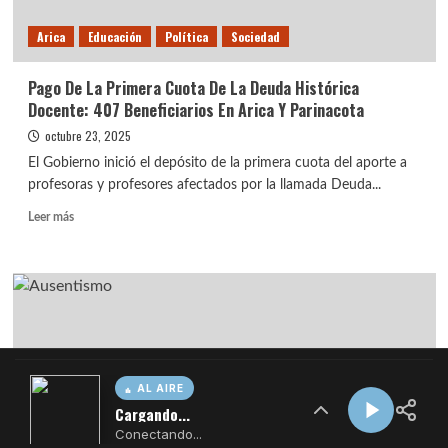
AL AIRE
Cargando...
Conectando...