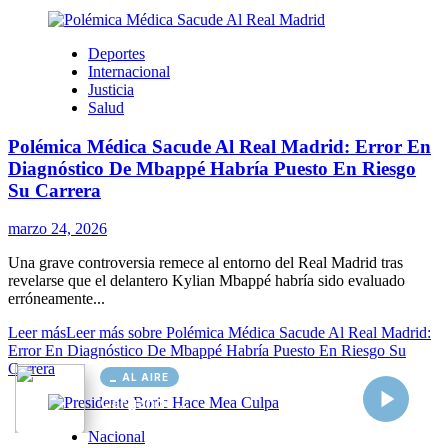
AL AIRE
Cargando...
Conectando...