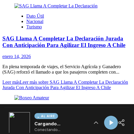
AL AIRE
Cargando...
Conectando...