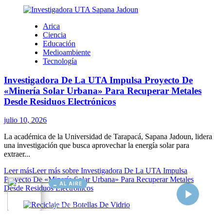
AL AIRE
Cargando...
Conectando...