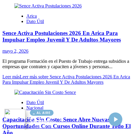
AL AIRE
Cargando...
Conectando...