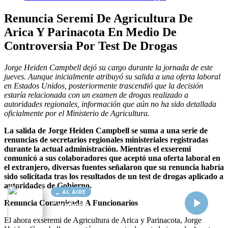
AL AIRE
Cargando...
Conectando...