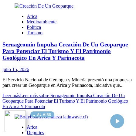
AL AIRE
Cargando...
Conectando...