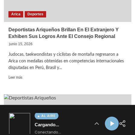
AL AIRE
Cargando...
Conectando...