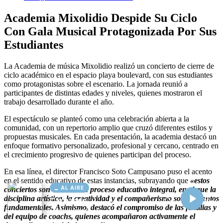
AL AIRE
Cargando...
Conectando...