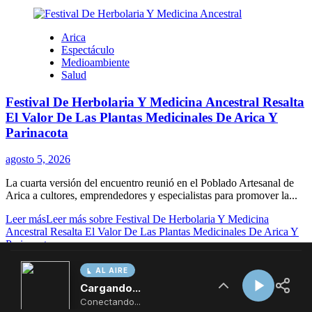
AL AIRE
Cargando...
Conectando...