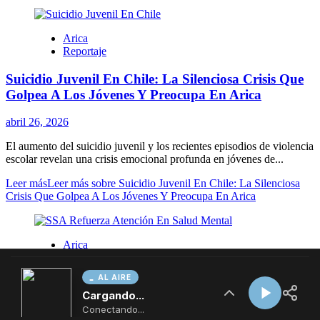
AL AIRE
Cargando...
Conectando...