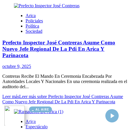
AL AIRE
Cargando...
Conectando...