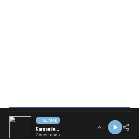
AL AIRE
Cargando...
Conectando...