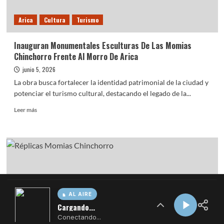
AL AIRE
Cargando...
Conectando...