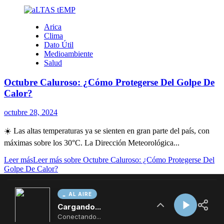
AL AIRE
Cargando...
Conectando...