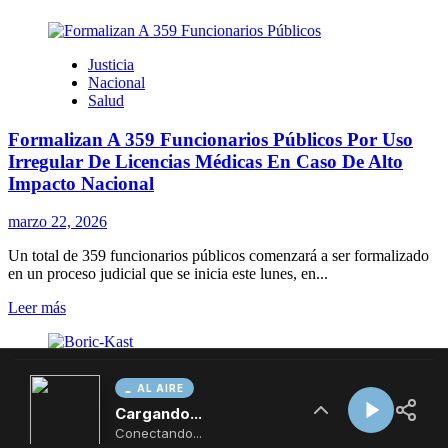
AL AIRE
Cargando...
Conectando...