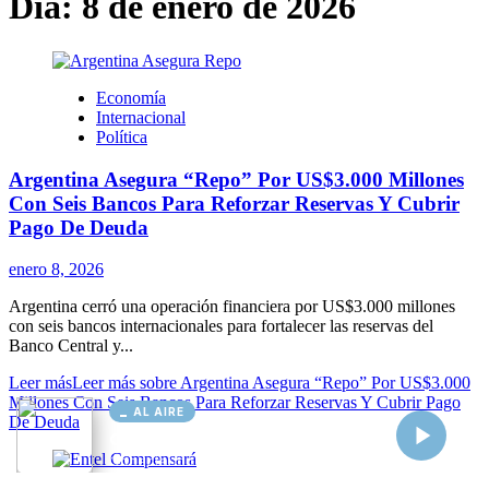
AL AIRE
Cargando...
Conectando...