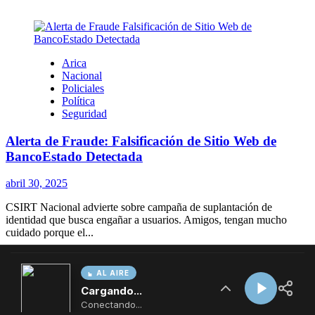
AL AIRE
Cargando...
Conectando...