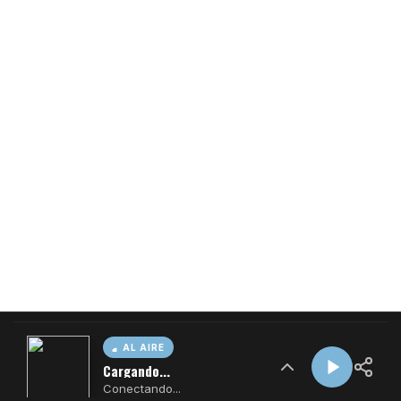
AL AIRE
Cargando...
Conectando...