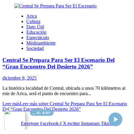
AL AIRE
Cargando...
Conectando...