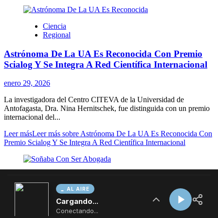
AL AIRE
Cargando...
Conectando...