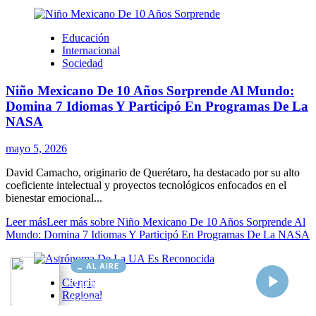
AL AIRE
Cargando...
Conectando...