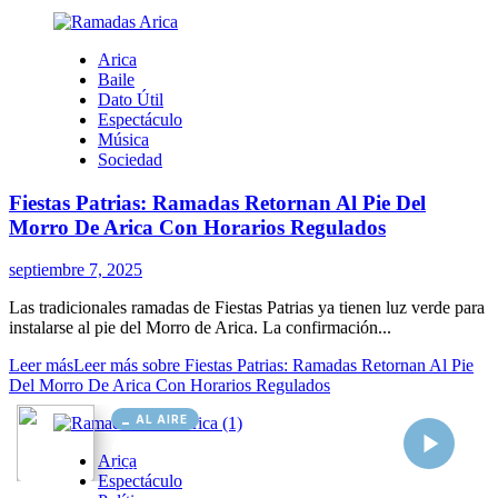
AL AIRE
Cargando...
Conectando...