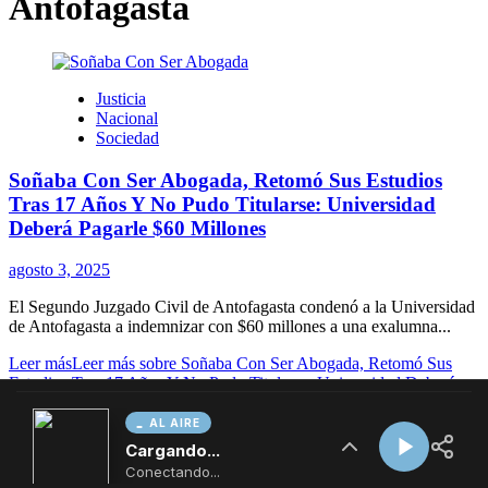
AL AIRE
Cargando...
Conectando...