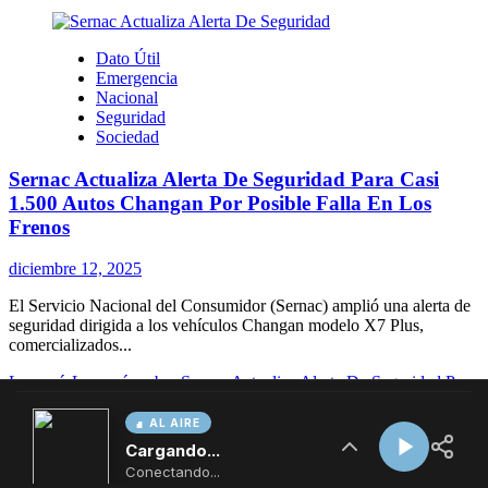
AL AIRE
Cargando...
Conectando...