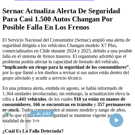
AL AIRE
Cargando...
Conectando...