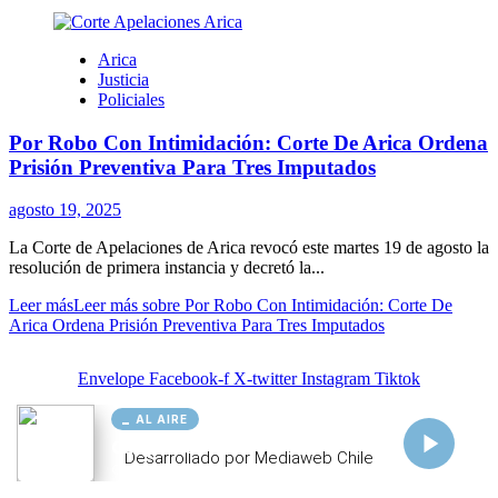
AL AIRE
Cargando...
Conectando...