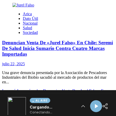
AL AIRE
Cargando...
Conectando...