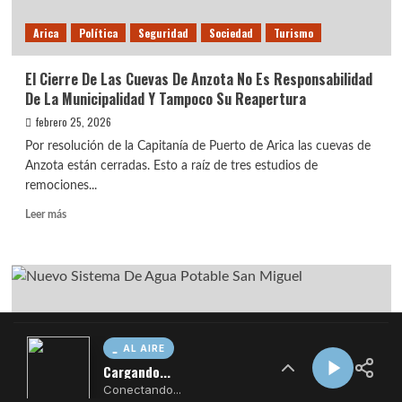
AL AIRE
Cargando...
Conectando...