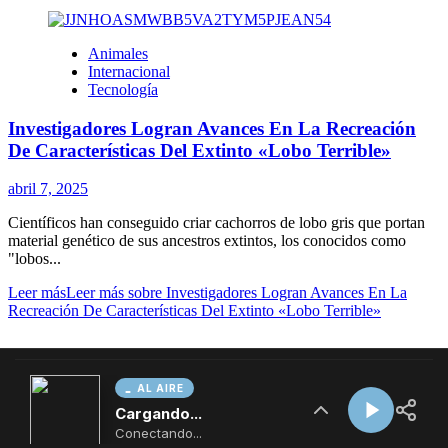
AL AIRE
Cargando...
Conectando...